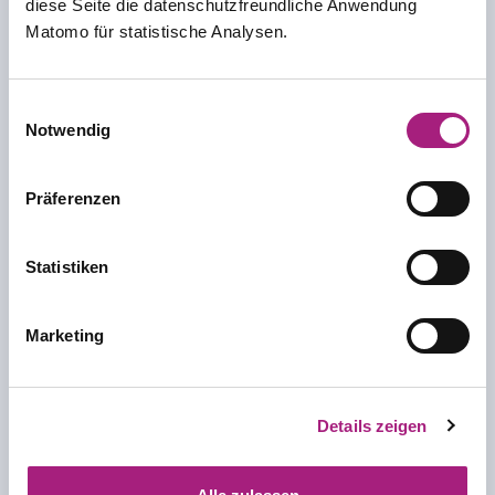
diese Seite die datenschutzfreundliche Anwendung
Bilder Geschäftsführung
Matomo für statistische Analysen.
Einwilligungsauswahl
Notwendig
Präferenzen
Statistiken
Download (ZIP)
Marketing
Geschäftsbericht 2025
Details zeigen