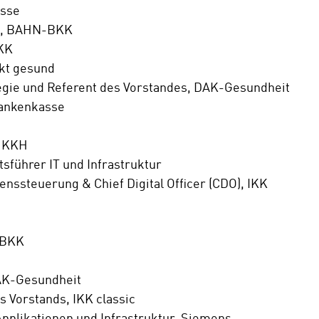
asse
, BAHN-BKK
BKK
ekt gesund
egie und
Referent des Vorstandes, DAK-Gesundheit
rankenkasse
, KKH
führer IT und Infrastruktur
nssteuerung & Chief Digital Officer (CDO), IKK
 BKK
DAK-Gesundheit
s Vorstands, IKK classic