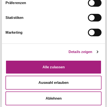
Präferenzen
Statistiken
Marketing
Details zeigen
Data Science Use Cases
Auf unserer Agenda können verschiedenartige Data
Alle zulassen
Science Use Cases stehen, die sich in vier
Handlungsfelder für gesetzliche Krankenversicherungen
einteilen lassen:
Auswahl erlauben
Marketing und Vertrieb
: Datenbasierte Ansätze welche
den Kunden im Fokus haben und Kommunikations-
Ablehnen
und Vertragsprozesse verbessern